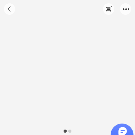
伊飞湘绣纯手工刺绣单面绣客厅书房卷轴挂画
红梅 自用送礼 商务礼品 d10060