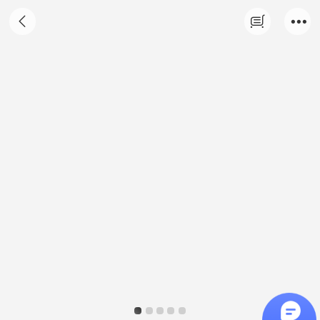
特价 伊飞湘绣纯手工刺绣家居桌面双面绣摆
件花卉动物盘金龙 s016