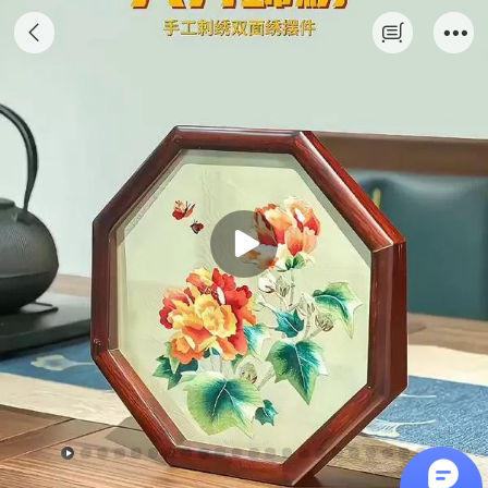
伊飞湘绣纯手工刺绣八方锦绣 芙蓉花 荷花 墨
马 玉兰千里江山 仿古山水 双面绣家居桌面摆
件湖南特色商务礼品 s1502